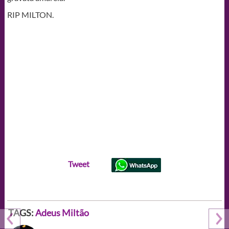
RIP MILTON.
Tweet
TAGS:
Adeus Miltão