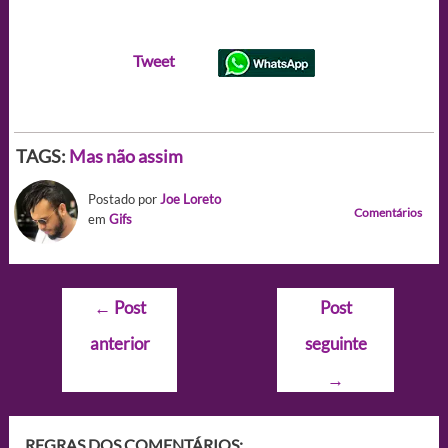
Tweet
TAGS:
Mas não assim
Postado por
Joe Loreto
Comentários
em
Gifs
Navegação
←
Post
Post
de
anterior
seguinte
Post
→
REGRAS DOS COMENTÁRIOS: