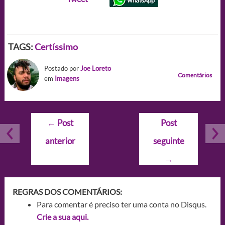
TAGS:
Certíssimo
Postado por
Joe Loreto
Comentários
em
Imagens
Navegação
←
Post
Post
de
anterior
seguinte
Post
→
REGRAS DOS COMENTÁRIOS:
Para comentar é preciso ter uma conta no Disqus.
Crie a sua aqui.