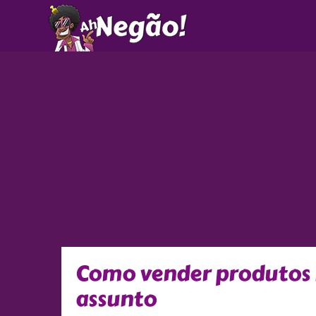
Ir
para
o
conteúdo
Como vender produtos 
assunto