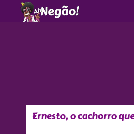
Ir
para
o
conteúdo
Ernesto, o cachorro qu