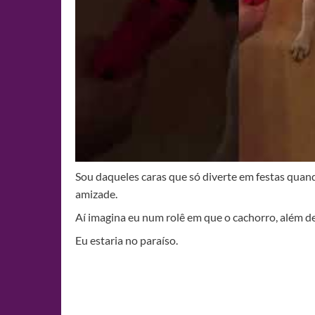
Sou daqueles caras que só diverte em festas quan
amizade.
Aí imagina eu num rolê em que o cachorro, além d
Eu estaria no paraíso.