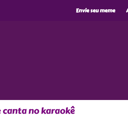
Envie seu meme
e canta no karaokê