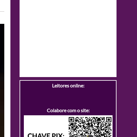
Leitores online:
Colabore com o site: