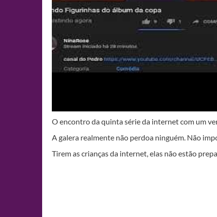
O encontro da quinta série da internet com um ver
A galera realmente não perdoa ninguém. Não impor
Tirem as crianças da internet, elas não estão prep