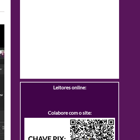
Leitores online:
Colabore com o site: