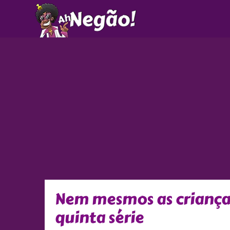
Ir
para
o
conteúdo
Nem mesmos as crianças
quinta série