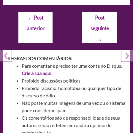
Navegação
←
Post
Post
de
anterior
seguinte
Post
→
REGRAS DOS COMENTÁRIOS:
Para comentar é preciso ter uma conta no Disqus.
Crie a sua aqui.
Proibido discussões políticas.
Proibido racismo, homofobia ou qualquer tipo de
discurso de ódio.
Não poste muitas imagens de uma vez ou o sistema
pode considerar spam.
Os comentários são de responsabilidade de seus
autores e não refletem em nada a opinião do
criador do site.