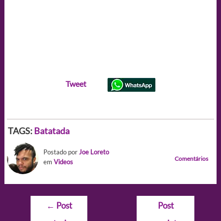
Tweet
TAGS:
Batatada
Postado por
Joe Loreto
Comentários
em
Videos
Navegação
←
Post
Post
de