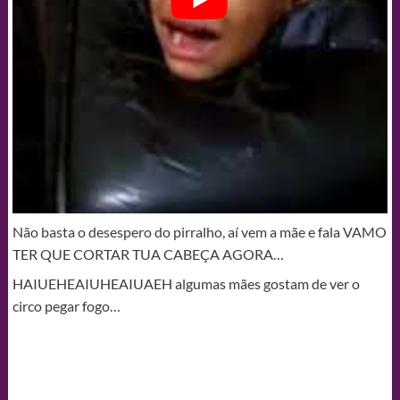
Não basta o desespero do pirralho, aí vem a mãe e fala VAMO
TER QUE CORTAR TUA CABEÇA AGORA…
HAIUEHEAIUHEAIUAEH algumas mães gostam de ver o
circo pegar fogo…