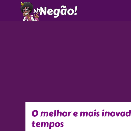
Ir
para
o
conteúdo
O melhor e mais inovad
tempos