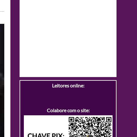
Leitores online:
Colabore com o site: