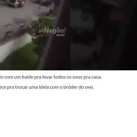
do com um balde pra levar todos os ovos pra casa.
rece pra trocar uma ideia com o bróder do ovo.