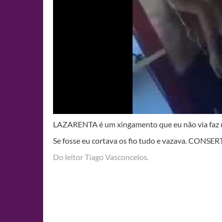
LAZARENTA é um xingamento que eu não via faz
Se fosse eu cortava os fio tudo e vazava. C
Do leitor Tiago Vasconcelos.