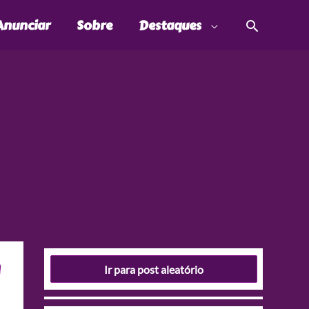
Pesquis
Anunciar
Sobre
Destaques
m
Ir para post aleatório