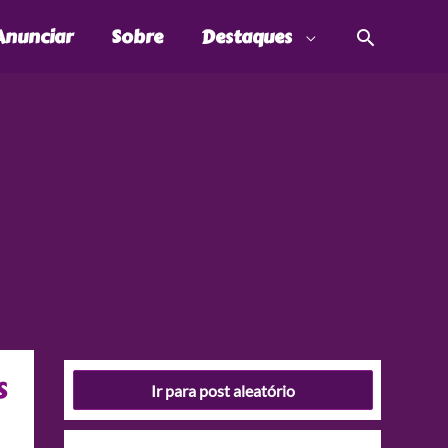
Pesquis
Anunciar
Sobre
Destaques
s
Ir para post aleatório