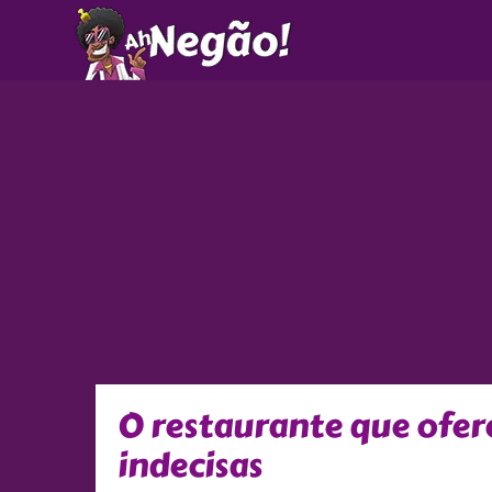
Ir
para
o
conteúdo
O restaurante que ofe
indecisas