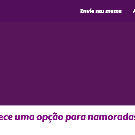
Envie seu meme
rece uma opção para namorada