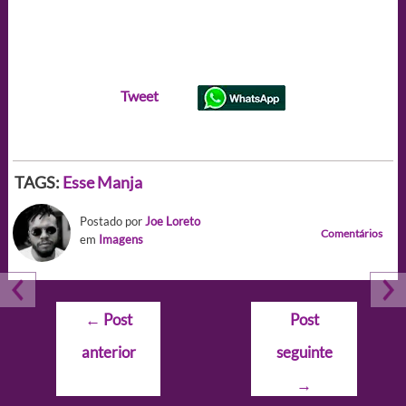
Tweet
TAGS:
Esse Manja
Postado por
Joe Loreto
Comentários
em
Imagens
Navegação
←
Post
Post
de
anterior
seguinte
Post
→