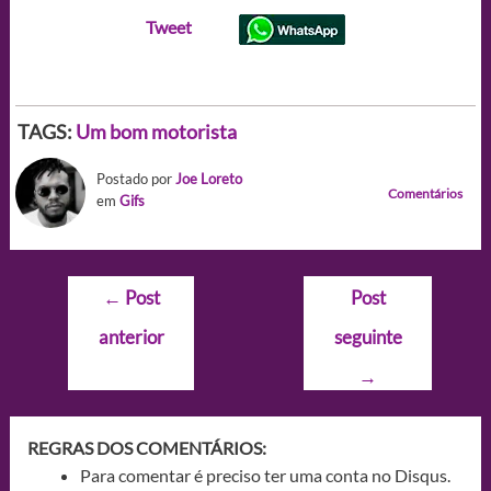
Tweet
TAGS:
Um bom motorista
Postado por
Joe Loreto
Comentários
em
Gifs
Navegação
←
Post
Post
de
anterior
seguinte
Post
→
REGRAS DOS COMENTÁRIOS:
Para comentar é preciso ter uma conta no Disqus.