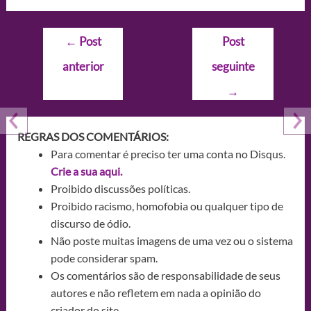
Navegação
←
Post
Post
de
anterior
seguinte
Post
→
REGRAS DOS COMENTÁRIOS:
Para comentar é preciso ter uma conta no Disqus.
Crie a sua aqui.
Proibido discussões políticas.
Proibido racismo, homofobia ou qualquer tipo de
discurso de ódio.
Não poste muitas imagens de uma vez ou o sistema
pode considerar spam.
Os comentários são de responsabilidade de seus
autores e não refletem em nada a opinião do
criador do site.