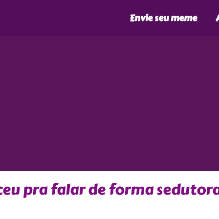
Envie seu meme
eu pra falar de forma sedutor