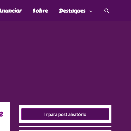
Pesquis
Anunciar
Sobre
Destaques
e
Ir para post aleatório