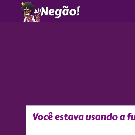
Ir
para
o
conteúdo
Você estava usando a fu