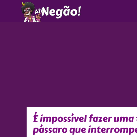
Ir
para
o
conteúdo
É impossível fazer uma
pássaro que interromp