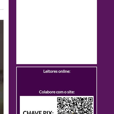
Leitores online:
Colabore com o site: