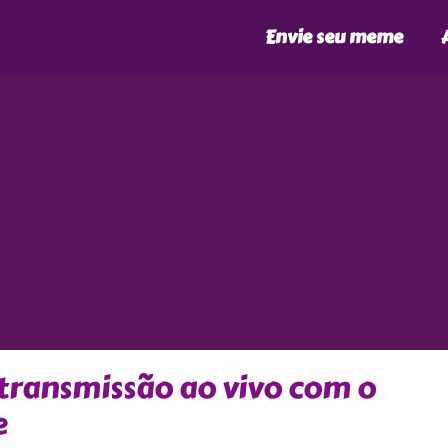
Envie seu meme
 transmissão ao vivo com o
e