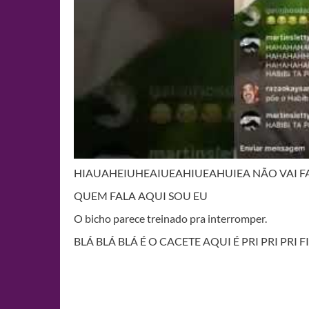
HIAUAHEIUHEAIUEAHIUEAHUIEA NÃO VAI F
QUEM FALA AQUI SOU EU
O bicho parece treinado pra interromper.
BLÁ BLÁ BLÁ É O CACETE AQUI É PRI PRI PRI