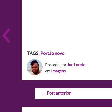
TAGS:
Portão novo
Postado por
Joe Loreto
em
Imagens
Navegação
←
Post anterior
de
Post