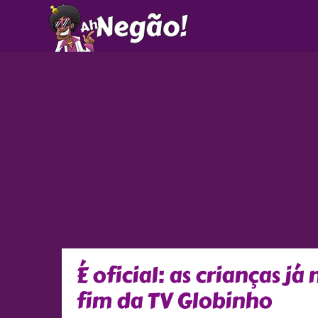
Ir
para
o
conteúdo
É oficial: as crianças j
fim da TV Globinho