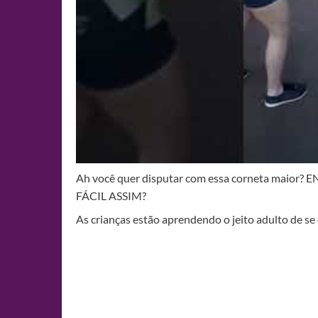
Ah você quer disputar com essa corneta m
FÁCIL ASSIM?
As crianças estão aprendendo o jeito adulto de se