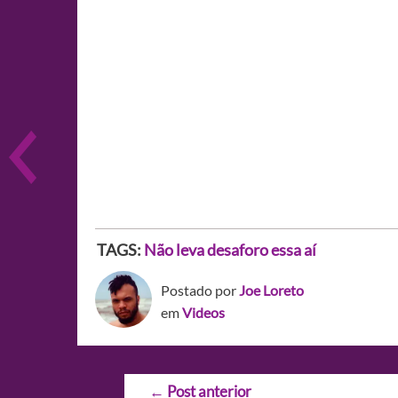
TAGS:
Não leva desaforo essa aí
Postado por
Joe Loreto
em
Videos
Navegação
←
Post anterior