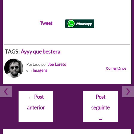
Tweet
TAGS:
Ayyy que bestera
Postado por
Joe Loreto
Comentários
em
Imagens
Navegação
←
Post
Post
de
anterior
seguinte
Post
→