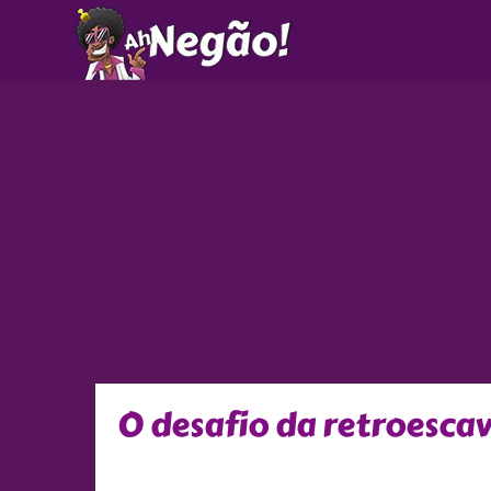
Ir
para
o
conteúdo
O desafio da retroesca