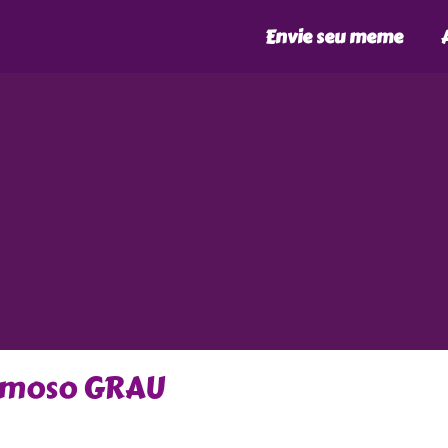
Envie seu meme
famoso GRAU