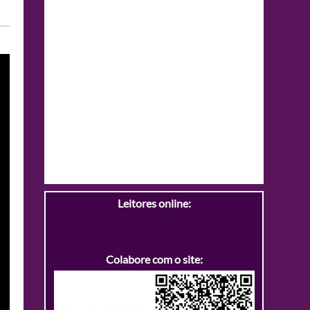
Leitores online:
Colabore com o site: