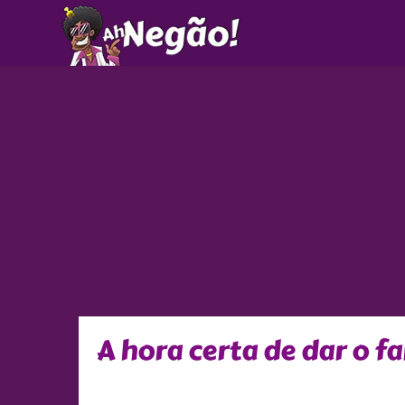
Ir
para
o
conteúdo
A hora certa de dar o 