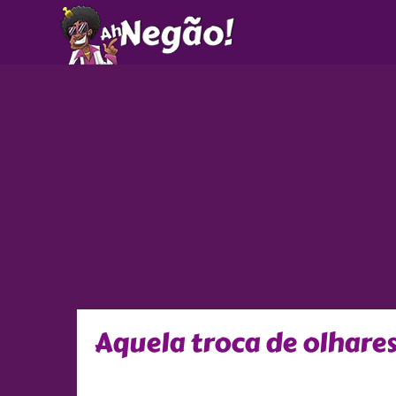
Ir
para
o
conteúdo
Aquela troca de olhare