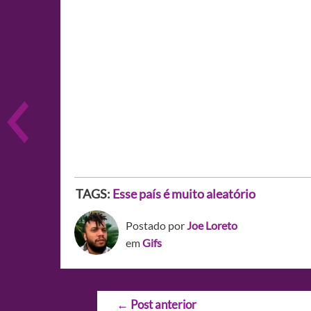
TAGS:
Esse país é muito aleatório
Postado por
Joe Loreto
em
Gifs
Navegação
←
Post anterior