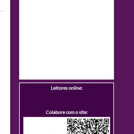
Leitores online:
Colabore com o site: