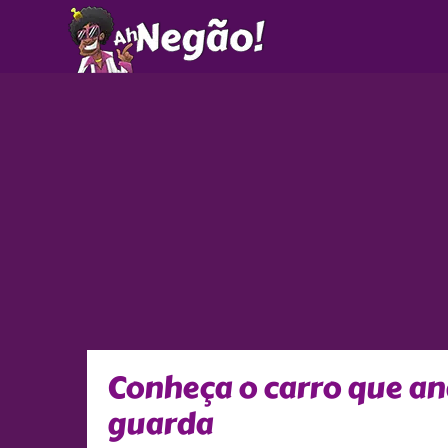
Ir
para
o
conteúdo
Conheça o carro que an
guarda