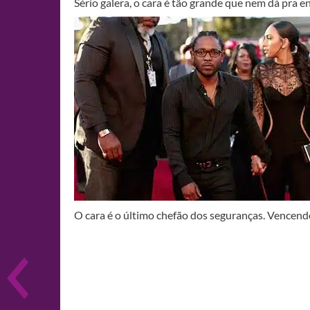
Sério galera, o cara é tão grande que nem dá pra 
O cara é o último chefão dos seguranças. Vencen