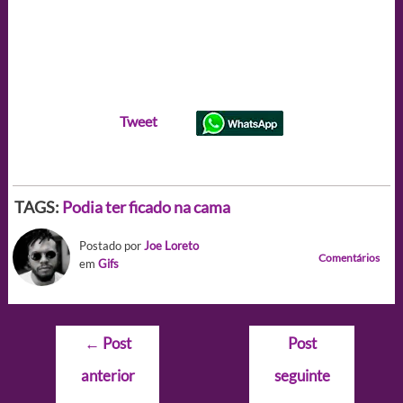
Tweet
TAGS:
Podia ter ficado na cama
Postado por
Joe Loreto
Comentários
em
Gifs
Navegação
←
Post
Post
de
anterior
seguinte
Post