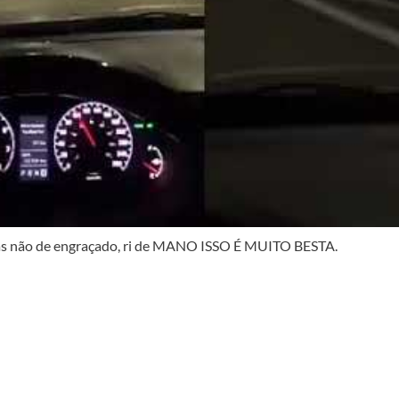
, mas não de engraçado, ri de MANO ISSO É MUITO BESTA.