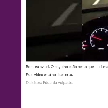
Bom, eu avisei. O bagulho é tão besta que eu ri
Esse vídeo está no site certo.
Da leitora Eduarda Volpatto.