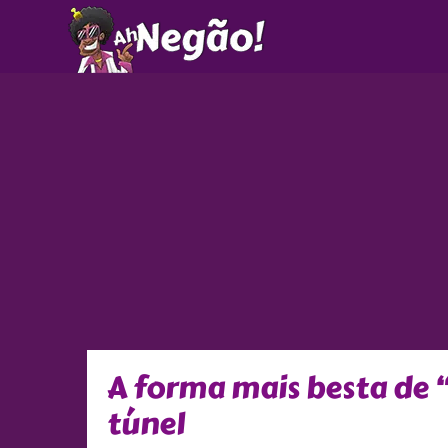
Ir
para
o
conteúdo
A forma mais besta de 
túnel