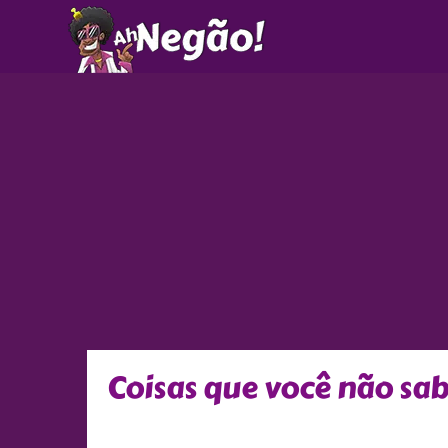
Ir
para
o
conteúdo
Coisas que você não sab