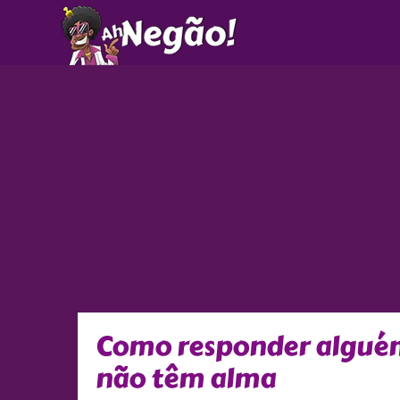
Ir
para
o
conteúdo
Como responder alguém
não têm alma