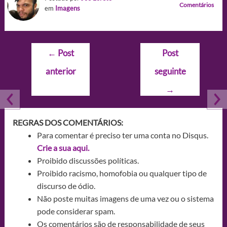
Comentários
em
Imagens
Navegação
←
Post
Post
de
anterior
seguinte
Post
→
REGRAS DOS COMENTÁRIOS:
Para comentar é preciso ter uma conta no Disqus.
Crie a sua aqui.
Proibido discussões políticas.
Proibido racismo, homofobia ou qualquer tipo de
discurso de ódio.
Não poste muitas imagens de uma vez ou o sistema
pode considerar spam.
Os comentários são de responsabilidade de seus