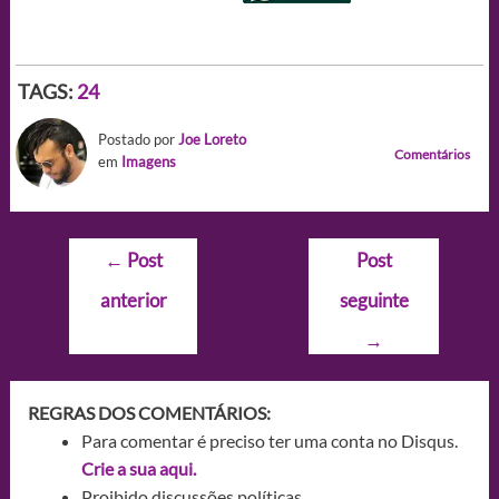
TAGS:
24
Postado por
Joe Loreto
Comentários
em
Imagens
Navegação
←
Post
Post
de
anterior
seguinte
Post
→
REGRAS DOS COMENTÁRIOS:
Para comentar é preciso ter uma conta no Disqus.
Crie a sua aqui.
Proibido discussões políticas.