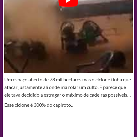
Um espaço aberto de 78 mil hectares mas o ciclone tinha que
atacar justamente ali onde iria rolar um culto. E parece que
ele tava decidido a estragar o máximo de cadeiras possíveis…
Esse ciclone é 300% do capiroto…