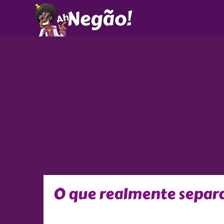
Ir
para
o
conteúdo
O que realmente separa