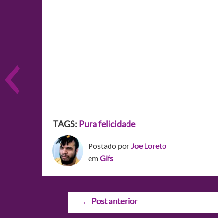
TAGS:
Pura felicidade
Postado por
Joe Loreto
em
Gifs
Navegação
←
Post anterior
de