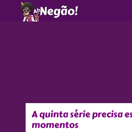
Ir
para
o
conteúdo
A quinta série precisa 
momentos