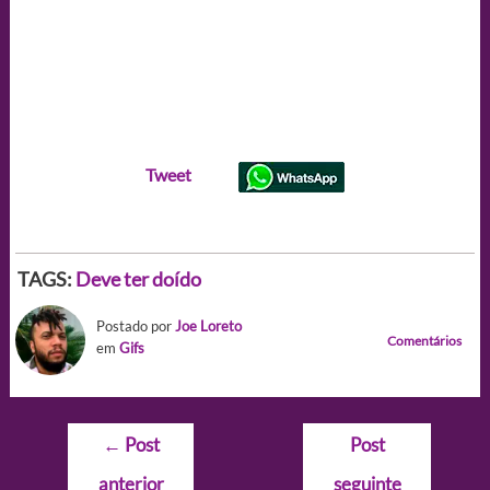
Tweet
TAGS:
Deve ter doído
Postado por
Joe Loreto
Comentários
em
Gifs
Navegação
←
Post
Post
de
anterior
seguinte