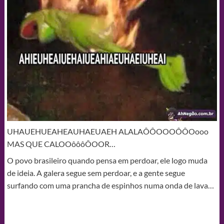
UHAUEHUEAHEAUHAEUAEH ALALAÔÔOOOÔÔOooo
MAS QUE CALOOôôôÔOOR…
O povo brasileiro quando pensa em perdoar, ele logo muda
de ideia. A galera segue sem perdoar, e a gente segue
surfando com uma prancha de espinhos numa onda de lava…