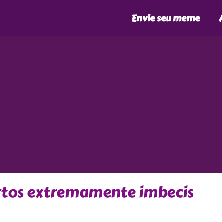
Envie seu meme
urtos extremamente imbecis