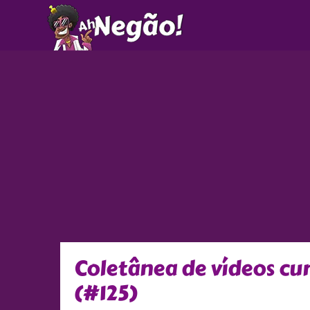
Ir
para
o
conteúdo
Coletânea de vídeos c
(#125)