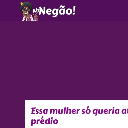
Ir
para
o
conteúdo
Essa mulher só queria a
prédio