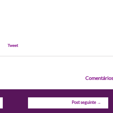
Tweet
Comentário
Post seguinte
→