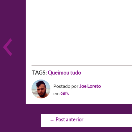
TAGS:
Queimou tudo
Postado por
Joe Loreto
em
Gifs
Navegação
←
Post anterior
de
Post