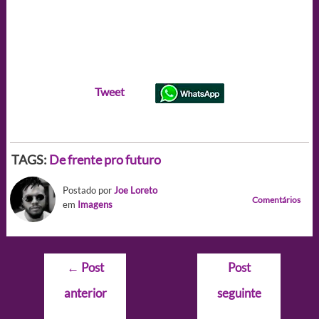
Tweet
TAGS:
De frente pro futuro
Postado por
Joe Loreto
Comentários
em
Imagens
Navegação
←
Post
Post
de
anterior
seguinte
Post
→