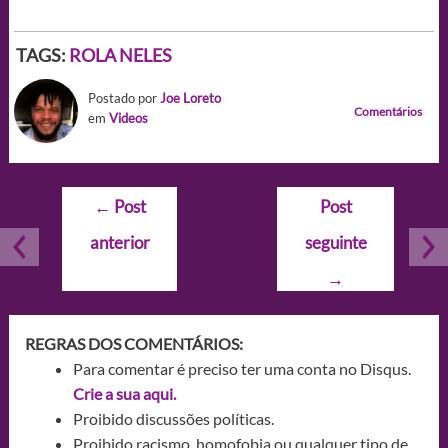
TAGS:
ROLA NELES
Postado por
Joe Loreto
Comentários
em
Videos
Navegação
←
Post
Post
de
anterior
seguinte
Post
→
REGRAS DOS COMENTÁRIOS:
Para comentar é preciso ter uma conta no Disqus.
Crie a sua aqui.
Proibido discussões políticas.
Proibido racismo, homofobia ou qualquer tipo de