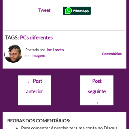
Tweet
TAGS:
PCs diferentes
Postado por
Joe Loreto
Comentários
em
Imagens
Navegação
←
Post
Post
de
anterior
seguinte
Post
→
REGRAS DOS COMENTÁRIOS:
Para comentar é preciso ter uma conta no Disqus.