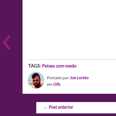
TAGS:
Peixes com medo
Postado por
Joe Loreto
em
Gifs
Navegação
←
Post anterior
de