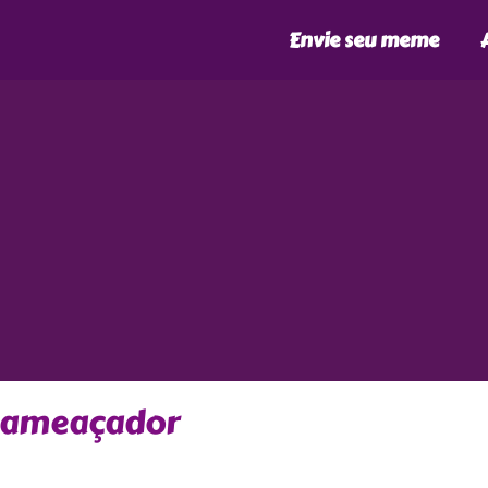
Envie seu meme
ra ameaçador