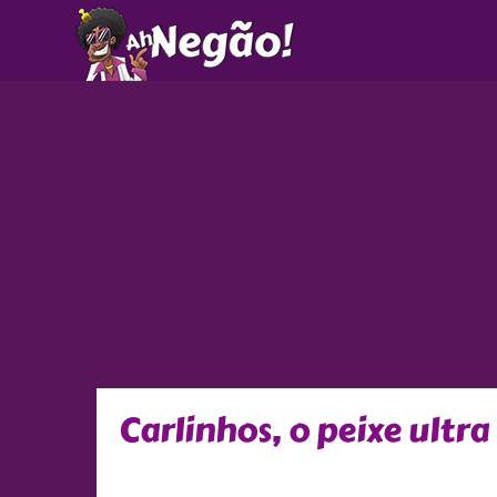
Ir
para
o
conteúdo
Carlinhos, o peixe ult