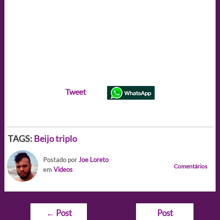
Tweet
TAGS:
Beijo triplo
Postado por
Joe Loreto
Comentários
em
Videos
Navegação
←
Post
Post