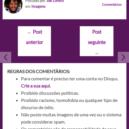
Postado por
Joe Loreto
Comentários
em
Imagens
Navegação
←
Post
Post
de
anterior
seguinte
Post
→
REGRAS DOS COMENTÁRIOS:
Para comentar é preciso ter uma conta no Disqus.
Crie a sua aqui.
Proibido discussões políticas.
Proibido racismo, homofobia ou qualquer tipo de
discurso de ódio.
Não poste muitas imagens de uma vez ou o sistema
pode considerar spam.
Os comentários são de responsabilidade de seus