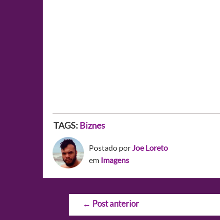
TAGS:
Biznes
Postado por
Joe Loreto
em
Imagens
Navegação
←
Post anterior
de