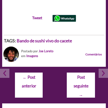
Tweet
TAGS:
Bando de sushi vivo do cacete
Postado por
Joe Loreto
Comentários
em
Imagens
Navegação
←
Post
Post
de
anterior
seguinte
Post
→