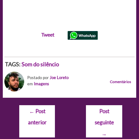
Tweet
TAGS:
Som do silêncio
Postado por
Joe Loreto
Comentários
em
Imagens
Navegação
←
Post
Post
de
anterior
seguinte
Post
→