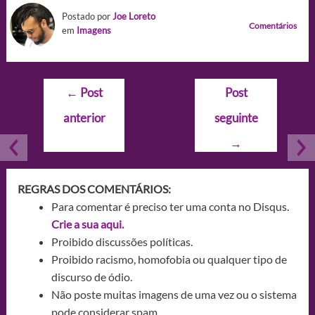
Postado por
Joe Loreto
Comentários
em
Imagens
Navegação
←
Post
Post
de
anterior
seguinte
Post
→
REGRAS DOS COMENTÁRIOS:
Para comentar é preciso ter uma conta no Disqus.
Crie a sua aqui.
Proibido discussões políticas.
Proibido racismo, homofobia ou qualquer tipo de
discurso de ódio.
Não poste muitas imagens de uma vez ou o sistema
pode considerar spam.